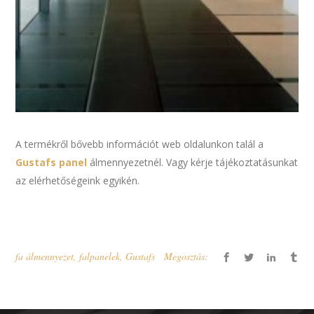
A termékről bővebb információt web oldalunkon talál a
Gustafs panel
álmennyezetnél. Vagy kérje tájékoztatásunkat
az elérhetőségeink egyikén.
fa álmennyezet
,
falpanelek
,
Gustafs
Megosztás: