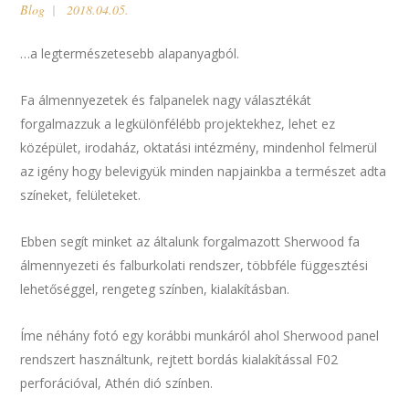
Blog
2018.04.05.
…a legtermészetesebb alapanyagból.
Fa álmennyezetek és falpanelek nagy választékát
forgalmazzuk a legkülönfélébb projektekhez, lehet ez
középület, irodaház, oktatási intézmény, mindenhol felmerül
az igény hogy belevigyük minden napjainkba a természet adta
színeket, felületeket.
Ebben segít minket az általunk forgalmazott Sherwood fa
álmennyezeti és falburkolati rendszer, többféle függesztési
lehetőséggel, rengeteg színben, kialakításban.
Íme néhány fotó egy korábbi munkáról ahol Sherwood panel
rendszert használtunk, rejtett bordás kialakítással F02
perforációval, Athén dió színben.