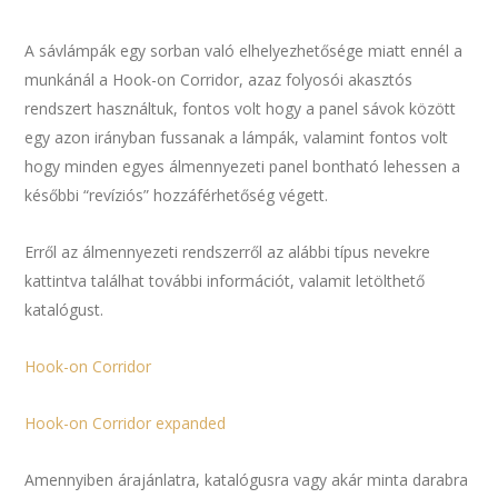
A sávlámpák egy sorban való elhelyezhetősége miatt ennél a
munkánál a Hook-on Corridor, azaz folyosói akasztós
rendszert használtuk, fontos volt hogy a panel sávok között
egy azon irányban fussanak a lámpák, valamint fontos volt
hogy minden egyes álmennyezeti panel bontható lehessen a
későbbi “revíziós” hozzáférhetőség végett.
Erről az álmennyezeti rendszerről az alábbi típus nevekre
kattintva találhat további információt, valamit letölthető
katalógust.
Hook-on Corridor
Hook-on Corridor expanded
Amennyiben árajánlatra, katalógusra vagy akár minta darabra