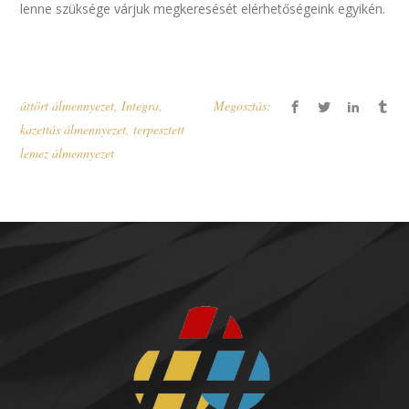
lenne szüksége várjuk megkeresését elérhetőségeink egyikén.
áttört álmennyezet
,
Integra
,
Megosztás:
kazettás álmennyezet
,
terpesztett
lemez álmennyezet