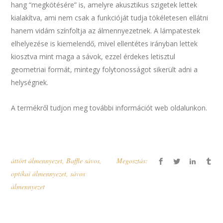
hang “megkötésére” is, amelyre akusztikus szigetek lettek
kialakítva, ami nem csak a funkcióját tudja tökéletesen ellátni
hanem vidám színfoltja az álmennyezetnek. A lámpatestek
elhelyezése is kiemelendő, mivel ellentétes irányban lettek
kiosztva mint maga a sávok, ezzel érdekes letisztul
geometriai formát, mintegy folytonosságot sikerült adni a
helységnek.
A termékről tudjon meg további információt web oldalunkon.
áttört álmennyezet
,
Baffle sávos
,
Megosztás:
optikai álmennyezet
,
sávos
álmennyezet