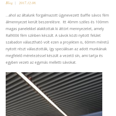
Blog
2017.12.08.
…ahol az általunk forgalmazott úgynevezett Baffle sávos fém
álmennyezet került beszerelésre. Itt 40mm széles és 100mm
magas panelekkel alakítottak ki áttört mennyezetet, amely
Ral9006 fém színben készült. A sávok közti nyitott felület
szabadon választható volt ezen a projekten is, 60mm méretű
nyitott részt választották, így speciálisan az adott munkának
megfelelő méretezéssel készült a vezető sín, ami tartja és
egyben vezeti az egymás melletti sávokat.