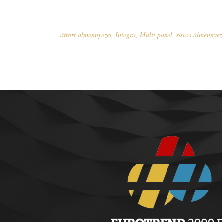
áttört álmennyezet
,
Integra
,
Multi panel
,
sávos álmennyez