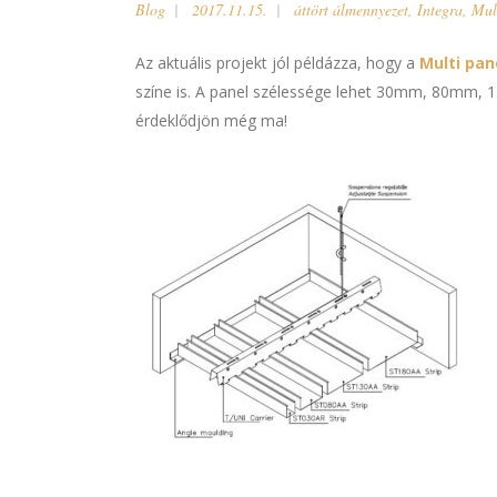
Blog
2017.11.15.
áttört álmennyezet
,
Integra
,
Mul
Az aktuális projekt jól példázza, hogy a
Multi pa
színe is. A panel szélessége lehet 30mm, 80mm, 
érdeklődjön még ma!