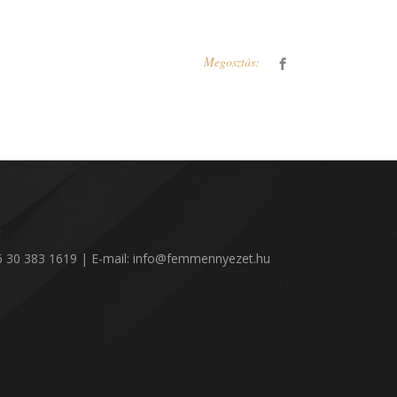
Megosztás:
:
36 30 383 1619 | E-mail: info@femmennyezet.hu
!