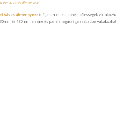
ti panel
,
sávos álmennyezet
nel sávos álmennyezet
nél, nem csak a panel szélességek váltakoz
130mm és 180mm, a színe és panel magassága szabadon váltakozhat a