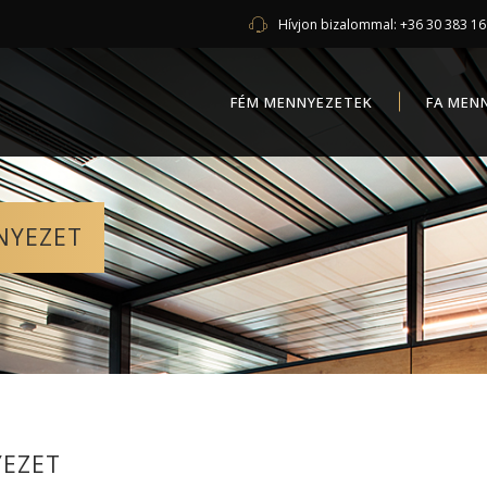
Hívjon bizalommal:
+36 30 383 1
FÉM MENNYEZETEK
FA MEN
NYEZET
YEZET