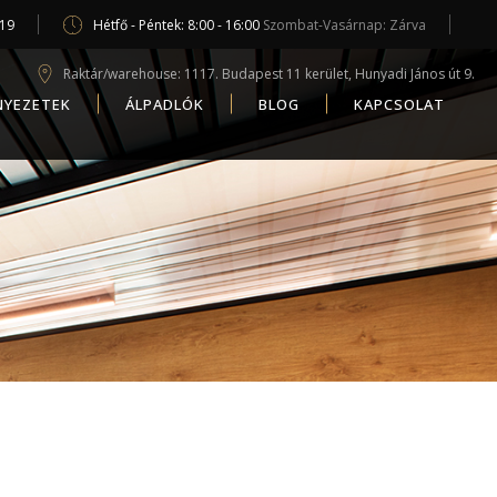
619
Hétfő - Péntek: 8:00 - 16:00
Szombat-Vasárnap: Zárva
Raktár/warehouse: 1117. Budapest 11 kerület, Hunyadi János út 9.
NYEZETEK
ÁLPADLÓK
BLOG
KAPCSOLAT