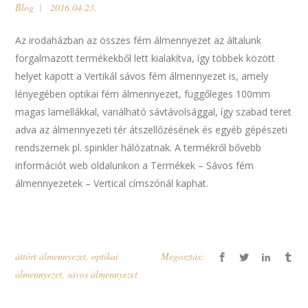
Blog
2016.04.23.
Az irodaházban az összes fém álmennyezet az általunk
forgalmazott termékekből lett kialakítva, így többek között
helyet kapott a Vertikál sávos fém álmennyezet is, amely
lényegében optikai fém álmennyezet, függőleges 100mm
magas lamellákkal, variálható sávtávolsággal, így szabad teret
adva az álmennyezeti tér átszellőzésének és egyéb gépészeti
rendszernek pl. spinkler hálózatnak. A termékről bővebb
információt web oldalunkon a Termékek – Sávos fém
álmennyezetek – Vertical címszónál kaphat.
áttört álmennyezet
,
optikai
Megosztás:
álmennyezet
,
sávos álmennyezet