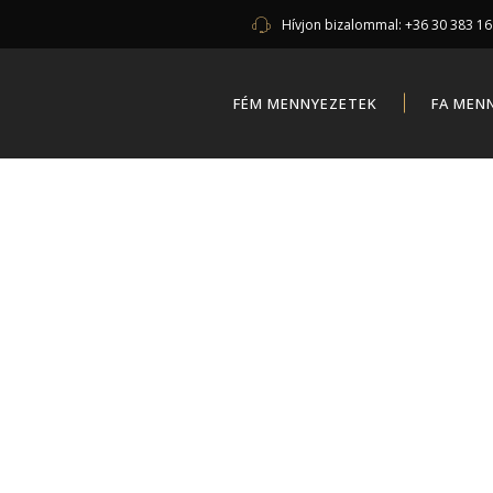
Hívjon bizalommal:
+36 30 383 1
FÉM MENNYEZETEK
FA MEN