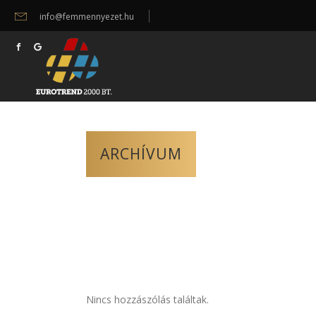
info@femmennyezet.hu
ARCHÍVUM
Nincs hozzászólás találtak.