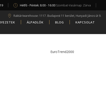
619
Hétfő - Péntek: 8:00 - 16:00
Szombat-Vasárnap: Zárva
Raktár/warehouse: 1117. Budapest 11 kerület, Hunyadi János út 9.
NYEZETEK
ÁLPADLÓK
BLOG
KAPCSOLAT
EuroTrend2000
/